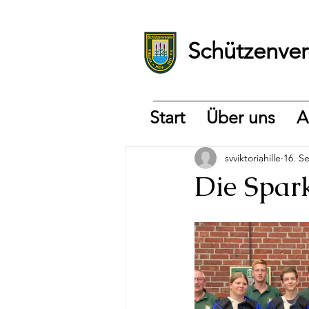
Schützenvere
Start
Über uns
A
svviktoriahille
16. S
Die Spar