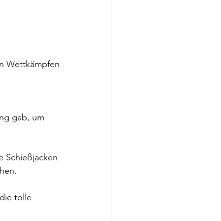
en Wettkämpfen 
ung gab, um 
e Schießjacken 
chen.
ie tolle 