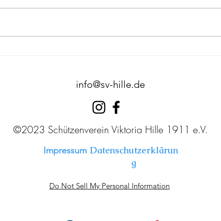
Köni
Amtskönigsschießen 2026:
Tom Bruns wird neuer
Amtskönig
info@sv-hille.de
©2023 Schützenverein Viktoria Hille 1911 e.V.
Datenschutzerklärun
Impressum
g
Do Not Sell My Personal Information