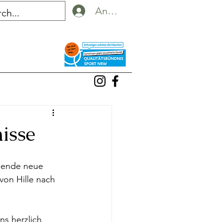
Anmelden
isse
nnende neue 
on Hille nach 
ns herzlich 