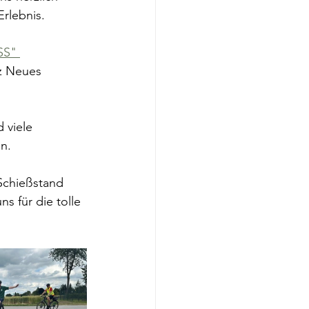
rlebnis.
SS" 
z Neues 
 viele 
n.
Schießstand 
 für die tolle 